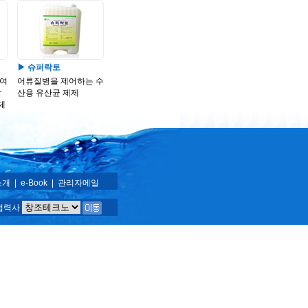
▶ 슈퍼락토
여
어류질병을 제어하는 수
상
산용 유산균 제제
제
소개
|
e-Book
|
관리자메일
협력사