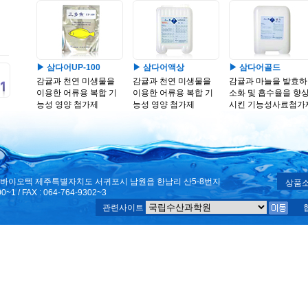
▶ 삼다어UP-100
▶ 삼다어액상
▶ 삼다어골드
감귤과 천연 미생물을
감귤과 천연 미생물을
감귤과 마늘을 발효하
이용한 어류용 복합 기
이용한 어류용 복합 기
소화 및 흡수율을 향
능성 영양 첨가제
능성 영양 첨가제
시킨 기능성사료첨가
주)창조바이오텍 제주특별자치도 서귀포시 남원읍 한남리 산5-8번지
상품
00~1 / FAX : 064-764-9302~3
관련사이트